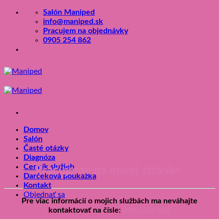
Skip
Salón Maniped
to
info@maniped.sk
content
Pracujem na objednávky
0905 254 862
Domov
Salón
Časté otázky
Diagnóza
Cenník služieb
Pracujeme na novej stránke.
Darčeková poukážka
Kontakt
Objednať sa
Pre viac informácií o mojich službách ma neváhajte
kontaktovať na čísle
:
0905 254 862