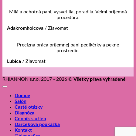
Milá a ochotná pani, vysvetlila, poradila. Veľmi príjemná
procedúra.
Adakromholcova
/
Zlavomat
Precízna práca príjemnej pani pedikérky a pekne
prostredie.
Lubica
/
Zlavomat
RHIANNON s.r.o. 2017 - 2026 ©
Všetky pŕava vyhradené
Domov
Salón
Časté otázky
Diagnóza
Cenník služieb
Darčeková poukážka
Kontakt