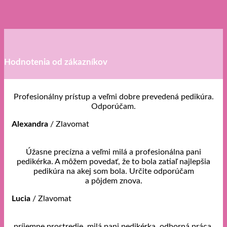
Hodnotenia od zákazníkov
Profesionálny prístup a veľmi dobre prevedená pedikúra.
Odporúčam.
Alexandra
/
Zlavomat
Úžasne precízna a veľmi milá a profesionálna pani
pedikérka. A môžem povedať, že to bola zatiaľ najlepšia
pedikúra na akej som bola. Určite odporúčam
a pôjdem znova.
Lucia
/
Zlavomat
príjemne prostredie, milá pani pedikérka, odborná práca.